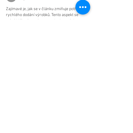
Zajímavé je, jak se v článku zmiňuje potřeba 
rychlého dodání výrobků. Tento aspekt se 
stává klíčovým nejen v marketingových 
kampaních, ale i ve všech odvětvích, kde se 
pracuje s časem. Wild Robin je příkladem, kdy 
se na efektivitu a rychlost dodání klade velký 
důraz. V této souvislosti je důležité si uvědomit, 
jaké to má důsledky pro kvalitu a cenu.