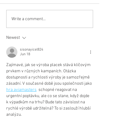
Write a comment...
PLACKY.CZ nově t
Instagramu.
Newest
sisonayicel824
Jun 18
Zajímavé, jak se výroba placek stává klíčovým 
prvkem v různých kampaních. Otázka 
dostupnosti a rychlosti výroby je samozřejmě 
zásadní. V současné době jsou společnosti jako 
hra aviamasters
  schopné reagovat na 
urgentní poptávku, ale co se stane, když dojde 
k výpadkům na trhu? Bude tato závislost na 
rychlé výrobě udržitelná? To si zaslouží hlubší 
analýzu.