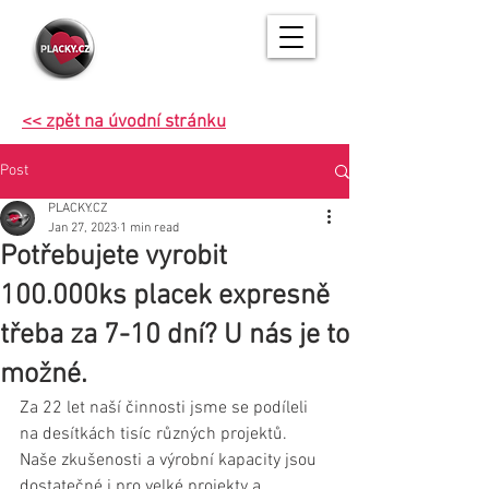
<< zpět na úvodní stránku
Post
PLACKY.CZ
Jan 27, 2023
1 min read
Potřebujete vyrobit
100.000ks placek expresně
třeba za 7-10 dní? U nás je to
možné.
Za 22 let naší činnosti jsme se podíleli 
na desítkách tisíc různých projektů. 
Naše zkušenosti a výrobní kapacity jsou 
dostatečné i pro velké projekty a 