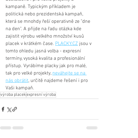
kampaně. Typickým příkladem je 
politická nebo prezidentská kampaň, 
která se mnohdy řeší operativně ze "dne 
na den". A přijde na řadu otázka kde 
zajistit výrobu velkého množství kusů 
placek v krátkém čase. 
PLACKY.CZ
 jsou v 
tomto ohledu jasná volba - expresní 
termíny, vysoká kvalita a profesionální 
přístup. Vyrábíme placky jak pro malé, 
tak pro velké projekty, 
neváhejte se na 
nás obrátit
, určitě najdeme řešení i pro 
Vaši kampaň.
výroba placek
expresní výroba