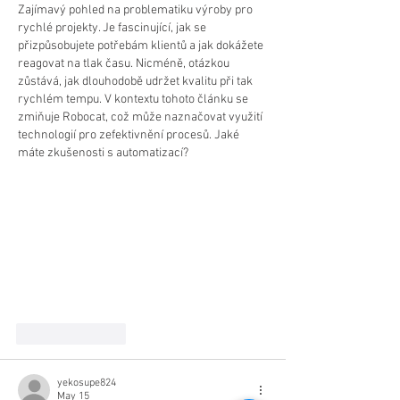
Zajímavý pohled na problematiku výroby pro 
rychlé projekty. Je fascinující, jak se 
přizpůsobujete potřebám klientů a jak dokážete 
reagovat na tlak času. Nicméně, otázkou 
zůstává, jak dlouhodobě udržet kvalitu při tak 
rychlém tempu. V kontextu tohoto článku se 
zmiňuje Robocat, což může naznačovat využití 
technologií pro zefektivnění procesů. Jaké 
máte zkušenosti s automatizací?
Like
Reply
yekosupe824
May 15