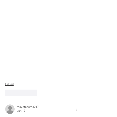
Edited
Like
Reply
moyefobamo217
Jun 17