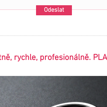
Odeslat
tně, rychle, profesionálně. PL