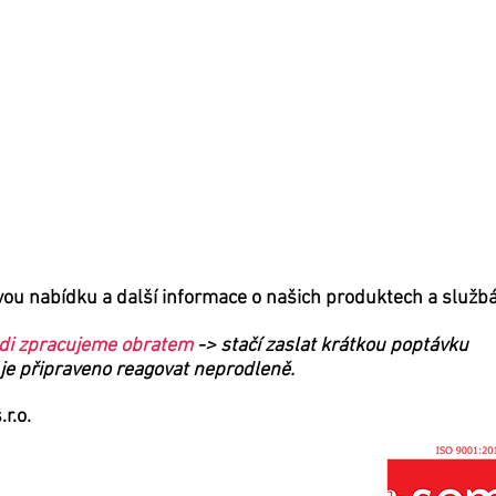
O NÁS
VYUŽITÍ
SORTIMENT
KE STAŽENÍ
FOTOGALERIE
STROJE
vou nabídku a další informace o našich produktech a služb
ádi zpracujeme obratem
-> stačí zaslat krátkou poptávku
je připraveno reagovat neprodleně.
r.o.