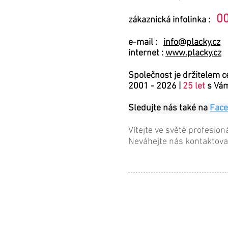
00
zákaznická infolinka :
e-mail :
info@placky.cz
internet :
www.placky.cz
Společnost je držitelem c
2001 - 2026 |
2
5 let
s Vám
Sledujte nás také na
Fac
Vítejte ve světě profesion
Neváhejte nás kontaktova